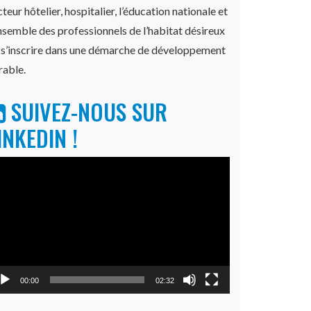
teur hôtelier, hospitalier, l’éducation nationale et
ensemble des professionnels de l’habitat désireux
 s’inscrire dans une démarche de développement
rable.
SUIVEZ-NOUS SUR
INKEDIN !
cteur
déo
00:00
02:32