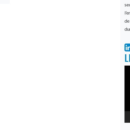
sec
l’
de
du
L
Le
vi