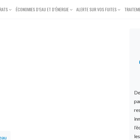
RATS
ÉCONOMIES D’EAU ET D’ÉNERGIE
ALERTE SUR VOS FUITES
TRAITEM
De
pa
re
in
l’
le
eau